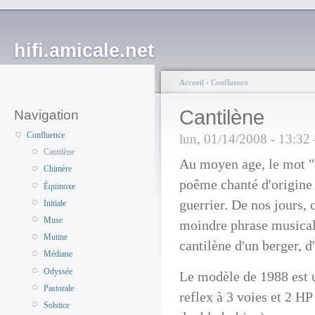
hifi.amicale.net
Accueil
›
Confluence
Cantilène
Navigation
Confluence
lun, 01/14/2008 - 13:3
Cantilène
Au moyen age, le mot "c
Chimère
poême chanté d'origine
Équinoxe
guerrier. De nos jours, 
Initiale
Muse
moindre phrase musical
Mutine
cantilène d'un berger, d
Médiane
Odyssée
Le modèle de 1988 est 
Pastorale
reflex à 3 voies et 2 H
Solstice