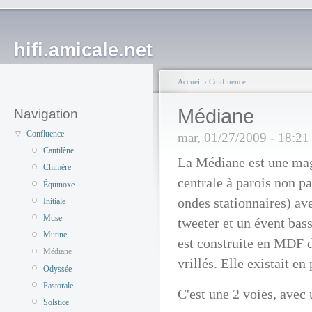
hifi.amicale.net
Accueil
›
Confluence
Médiane
Navigation
Confluence
mar, 01/27/2009 - 18:2
Cantilène
La Médiane est une mag
Chimère
centrale à parois non pa
Équinoxe
ondes stationnaires) a
Initiale
Muse
tweeter et un évent bass
Mutine
est construite en MDF 
Médiane
vrillés. Elle existait e
Odyssée
Pastorale
C'est une 2 voies, avec
Solstice