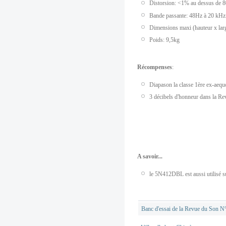
Distorsion: <1% au dessus de 
Bande passante: 48Hz à 20 kHz à
Dimensions maxi (hauteur x lar
Poids: 9,5kg
Récompenses
:
Diapason la classe 1ère ex-aequ
3 décibels d'honneur dans la R
A savoir...
le 5N412DBL est aussi utilisé s
Banc d'essai de la Revue du Son N°