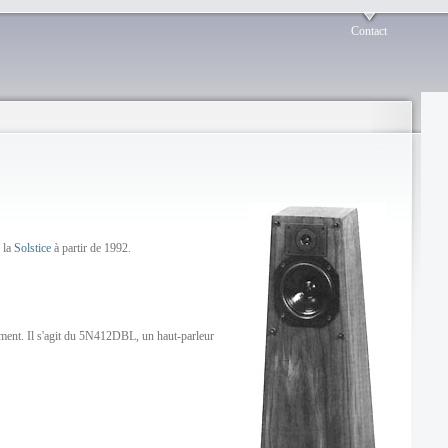
Contact
 la
Solstice
à partir de 1992.
ment. Il s'agit du 5N412DBL, un haut-parleur