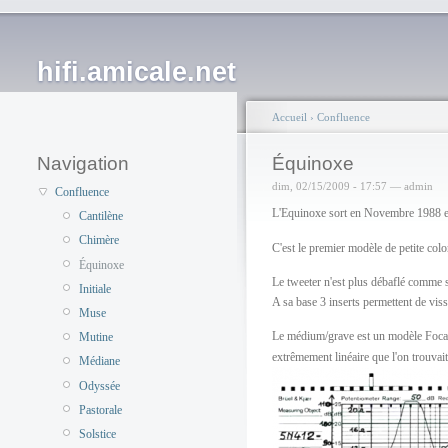
hifi.amicale.net
Accueil
›
Confluence
Navigation
Équinoxe
dim, 02/15/2009 - 17:57 — admin
Confluence
L'Equinoxe sort en Novembre 1988 et 
Cantilène
Chimère
C'est le premier modèle de petite col
Équinoxe
Le tweeter n'est plus débaflé comme s
Initiale
A sa base 3 inserts permettent de vis
Muse
Le médium/grave est un modèle Focal
Mutine
extrêmement linéaire que l'on trouvai
Médiane
Odyssée
Pastorale
Solstice