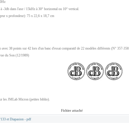
80Hz
 -3db dans l'axe / 15kHz à 30° horizontal ou 10° vertical.
geur x profondeur): 75 x 22,6 x 18,7 cm
o avec 38 points sur 42 lors d'un banc d'essai comparatif de 22 modèles différents (N° 357-358
evue du Son (12/1989)
ur les JMLab Micron (petites biblio).
Fichier attaché
133 et Diapasion - pdf