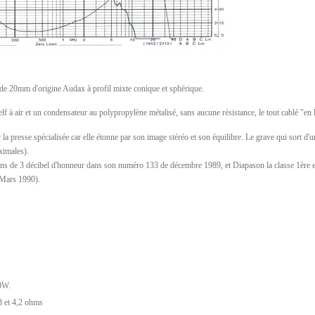
de 20mm d'origine Audax à profil mixte conique et sphérique.
elf à air et un condensateur au polypropylène métalisé, sans aucune résistance, le tout cablé "en l
r la presse spécialisée car elle étonne par son image stéréo et son équilibre. Le grave qui sort d'
imales).
s de 3 décibel d'honneur dans son numéro 133 de décembre 1989, et Diapason la classe 1ère ex
 Mars 1990).
0W.
8 et 4,2 ohms