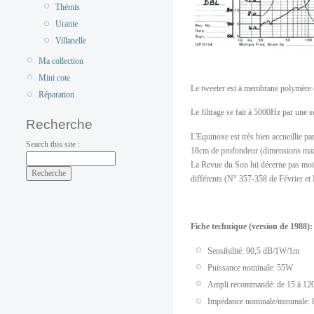
Thémis
Uranie
Villanelle
Ma collection
Mini cote
Le tweeter est à membrane polymère 
Réparation
Le filtrage se fait à 5000Hz par une s
Recherche
L'Equinoxe est très bien accueillie pa
Search this site :
18cm de profondeur (dimensions max
La Revue du Son lui décerne pas moin
différents (N° 357-358 de Février et
Fiche technique (version de 1988):
Sensibilité: 90,5 dB/1W/1m
Puissance nominale: 55W
Ampli recommandé: de 15 à 12
Impédance nominale/minimale: 