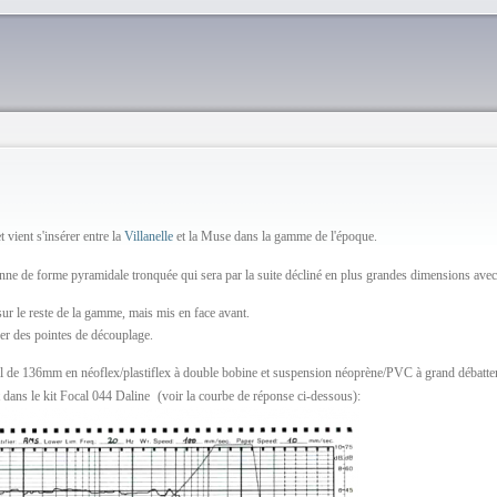
vient s'insérer entre la
Villanelle
et la Muse dans la gamme de l'époque.
onne de forme pyramidale tronquée qui sera par la suite décliné en plus grandes dimensions avec
ur le reste de la gamme, mais mis en face avant.
ser des pointes de découplage.
 de 136mm en néoflex/plastiflex à double bobine et suspension néoprène/PVC à grand débatte
t dans le kit Focal 044 Daline
(voir la courbe de réponse ci-dessous):